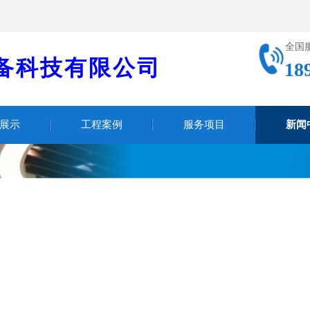
全国
备科技有限公司
18
展示
工程案例
服务项目
新闻