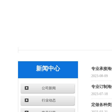
新闻中心
专业承接海
2023-08-09
专业订制海
公司新闻
2023-07-18
行业动态
定做各种类
2023-03-31